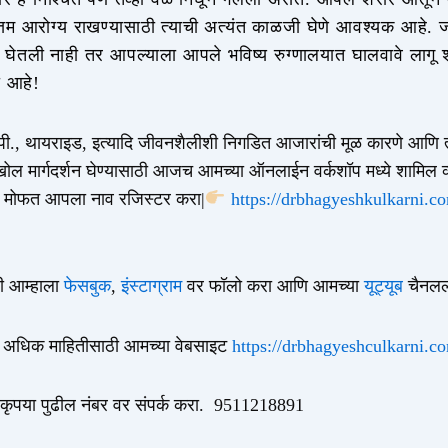
ोत्तम आरोग्य राखण्यासाठी त्याची अत्यंत काळजी घेणे आवश्यक आह
घेतली नाही तर आपल्याला आपले भविष्य रुग्णालयात घालवावे लागू श
ी आहे!
.पी., थायराइड, इत्यादि जीवनशैलीशी निगडित आजारांची मूळ कारणे आणि त्
ल मार्गदर्शन घेण्यासाठी आजच आमच्या ऑनलाईन वर्कशॉप मध्ये शामिल व्
 मोफत आपला नाव रजिस्टर करा|
https://drbhagyeshkulkarni.co
ी आम्हाला
फेसबुक
,
इंस्टाग्राम
वर फॉलो करा आणि आमच्या
यूट्यूब
चैनलल
दल अधिक माहितीसाठी आमच्या वेबसाइट
https://drbhagyeshculkarni.
कृपया पुढील नंबर वर संपर्क करा. 9511218891