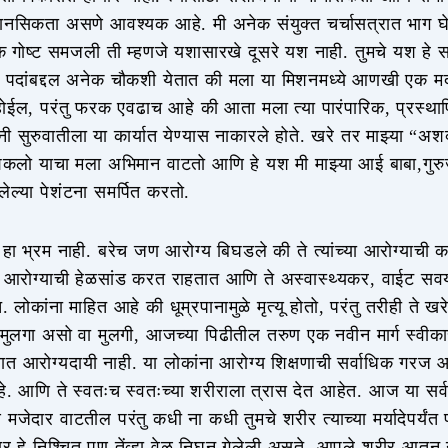
मानसिकता असणे आवश्यक आहे. मी अनेक संयुक्त चर्चासत्रात भाग घे
क गोष्ट समजली ती म्हणजे यशासारखे दूसरे यश नाही. तुमचे यश हे सर्
पदांबद्दल अनेक चौकशी येतात की मला या मिशनमध्ये आणखी एक म
ईल, परंतु फरक एवढाच आहे की आता मला त्या पारंपारिक, प्रस्थाप
नी सुरुवातीला या कार्यात येण्यास नाकारले होते. खरे तर माझ्या “अशक
कलो याचा मला अभिमान वाटतो आणि हे यश मी माझ्या आई बाबा,गुर
लेल्या पेशंटना समर्पित करतो.
ा भ्रम नाही. बरेच जण आरोग्य बिघडले की ते त्यांच्या आरोग्याची 
या आरोग्याची हेळसांड करत राहतात आणि ते अस्वास्थ्यकर, वाईट स
तात. लोकांना माहित आहे की धूम्रपानामुळे मृत्यू होतो, परंतु तरीही ते
 मुलगा असो वा मुलगी, आजच्या पिढीतील तरुण एक नवीन मार्ग स्वीक
बात आरोग्यदायी नाही. या लोकांना आरोग्य शिक्षणाची सर्वाधिक गरज आह
. आणि ते स्वतःच स्वतःच्या शरीराला त्रास देत आहेत. आज या सर्व गो
जेदार वाटतील परंतु कधी ना कधी तुमचे शरीर त्याच्या मर्यादेपर्यं
पणार हे निश्चित पण तेंव्हा वेळ निघून गेलेली असते. आपले शरीर आत