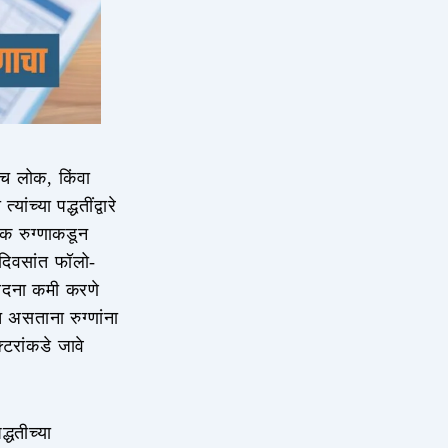
च लोक, किंवा
ांच्या पद्धतींद्वारे
ेक रुग्णाकडून
 दिवसांत फॉलो-
 वेदना कमी करणे
असताना रुग्णांना
्टरांकडे जावे
्धतीच्या