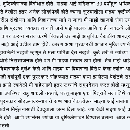
 दृष्टिकोणाच्या विरोधात होते. माझ्या आई वडिलांना 30 वर्षांहून अध
देखील इतर अनेक लोकांपैकी होते ज्यांना सुरुवातीला माझ्या दृष्टीक
रील संशोधन आणि विज्ञानाच्या मागे न जाता मी माझी खाजगी सेवा उघ
आणि प्रत्यक्ष व्यवहारात जावे असे माझे पालक आणि काही जवळचे ल
ंचा वापर करून सराव करणे निवडले तर माझे आधुनिक वैद्यकीय शास्त्र 
र माझे आई वडील ठाम होते. कारण अशा प्रकारची आजार मुक्ति त्यां
यलेली नव्हती म्हणून ते मला पाठिंबा देत नव्हते. कुठे तरी ते त्यांच्या
ी थोडे निराशाजनक होते पण मी माझ्या मतवार ठाम होतो. तेच माझे आई ब
विचारांकडे दुर्लक्ष केले आणि माझ्या या विचारांना विरोध केला त्यांना 
ी वर्षापूर्वी एका पुरस्कार सोहळ्यात माझ्या बऱ्या झालेल्या पेशंटचे 
ंव्हा झाले त्यावेळी मी बाहेरगावी इतर रूग्णांचे समुपदेशन करत होतो म्हण
ा उपस्थित राहू शकलो नव्हतो, परंतु माझ्या एका मित्राने मला तिथे 
ा पुरस्कार सोहळ्यादरम्यान ते रुग्ण भावनिक होऊन माझ्या आई बाबांना म
यबिटीस निर्मूलनासाठी देवदूताला जन्म दिला आहे. त्या वेळी माझ्या आई-
होते. आणि त्यानंतर त्यांचा या दृष्टिकोणावर विश्वास बसला. आज त्या
वाटतो.