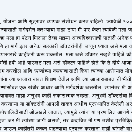
ल, योजना आणि सूत्रावर व्यापक संशोधन करत राहिलो. ज्यावेळी १०० र
ण्यासाठी मार्गदर्शन करण्याचा माझा टप्पा मी पार केला त्यावेळी मला
व्हा मला हा पॅटर्न मिळाला तेव्हा माझ्या आत्मविश्वासाची पातळी अनेक
ि हा मार्ग इतर अनेक सहकारी डॉक्टरांनीही जाणून घ्यावा असे मला व
झ्यासारखे काहीतरी करू शकतील. मला असे डॉक्टर नव्हते पाहिजे की 
रीमंती हवी आहे याउलट मला असे डॉक्टर पाहिजे होते कि ते दीर्घ आज
म करतील आणि रूग्णांच्या कल्याणासाठी किंवा त्यांच्या आरोग्यात योग
ांना त्या आजारा बाबत शिक्षण देतील आणि त्या आजाराबाबत ची भीती
 रुग्णांसोबत एक खंबीर आधार आणि मार्गदर्शक असतील. त्यानंतर मी 
ं.त्याबाबत माझा अनुभव काही सकारात्मक नव्हता. अनुभवी डॉक्टरांचा
 करणाऱ्या या डॉक्टरांनी आपली ताकद आधीच प्रस्थापित केलेली अस
ा स्पेशालिटीसाठी ओळखले जातात, त्यामुळे त्यांना या प्रणालित आणणे
व्हता जर मी त्यांच्या जागी असतो, तर कदाचित मी पण तशीच प्रतिक्
र जाऊन काहीतरी करून पाहण्याचा प्रयत्न करताना माझी चांगली व