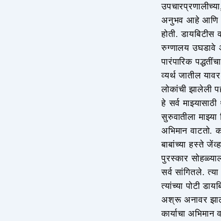
उपचारप्रणालीच्या,
अनुभव आहे आणि ते 
होती. डायबिटीस व
रुग्णालय उघडावे 
पारंपारिक पद्धती
व्यर्थ जातील याव
लोकांची झालेली पहा
हे सर्व माझ्यासाठ
सुरुवातीला माझ्या 
अभिमान वाटतो. काह
बाबांच्या हस्ते जे
पुरस्कार सोहळ्याल
सर्व सांगितले. त्य
त्यांच्या पोटी डा
अश्रू अनावर झाले 
कार्याचा अभिमान 