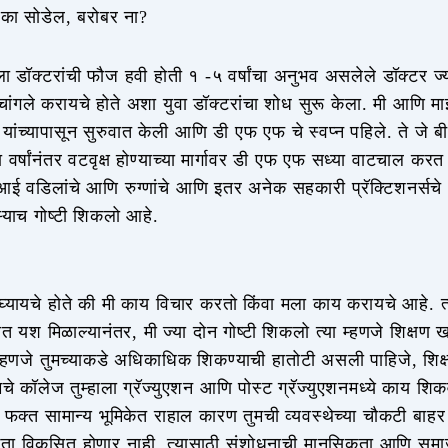
 का सोडेल, बरोबर ना?
मला डॉक्टरांची फौज हवी होती १ -५ वर्षांचा अनुभव असलेले डॉक्टर ज
ंगले करायचे होते अशा युवा डॉक्टरांचा शोध सुरू केला. मी आणि म
ी यांच्यापासून सुरुवात केली आणि डी एफ एफ चे स्वप्न पहिले. ते जे ब
वर्षांनंतर वटवृक्ष होण्याच्या मार्गावर डी एफ एफ सध्या वाटचाल क
आई वडिलांचे आणि रुग्णांचे आणि इतर अनेक सहकारी प्रॅक्टिशनर्सच
बऱ्याच गोष्टी शिकलो आहे.
घ्यायचे होते की मी काय विचार करतो किंवा मला काय करायचे आहे. त
ण्यात यश मिळाल्यानंतर, मी ज्या दोन गोष्टी शिकलो त्या म्हणजे शिक्षण
्हणजे तुमच्याकडे अधिकाधिक शिकण्याची हातोटी असली पाहिजे, शिक
 कॉलेज तुम्हाला ग्रॅज्युएशन आणि पोस्ट ग्रॅज्युएशनमध्ये काय शिकवत
 फक्त सामान्य भूमिकेत राहाल कारण तुमची व्यवस्थेच्या चौकटी बा
ता विकसित होणार नाही. त्यासाठी संशोधनाची मानसिकता आणि समा