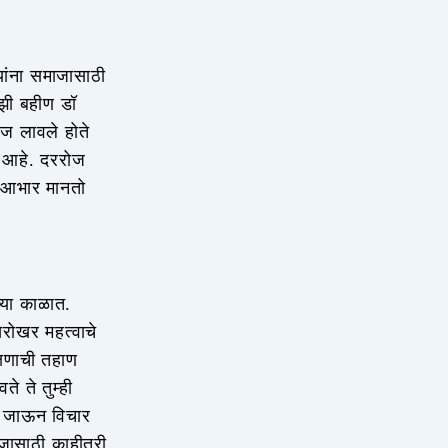
्यांना समाजासाठी
ाझी बहीण डॉ
ीज लावले होते
रत आहे. दररोज
े आभार मानतो
्या काळात.
 खरोखर महत्वाचे
्षणाची तहाण
े ते तुम्ही
हर जाऊन विचार
जासाठी काहीतरी