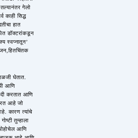
तल्यानंतर गेलो
व काही सिद्ध
दतीचा हात
ित डॉक्टरांकडून
्य स्वप्नातून’
ुजन,हितचिंतक
काळजी घेतात.
वयी आणि
 खरेदी करतात आणि
ारत आहे जो
े. कारण त्यांचे
ष्टी तुम्हाला
त पोहोचेल आणि
ून नाजूक आहे आणि