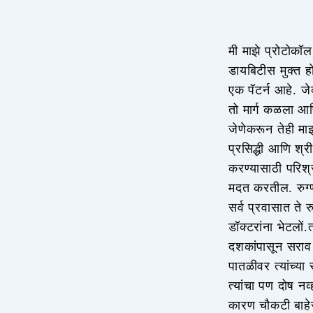
मी माझे प्रोटोकॉ
डायबिटीस मुक्त हो
एक पॅटर्न आहे. जे
तो मार्ग कळला आण
जेणेकरून तेही मा
प्रसिद्धी आणि श्
करण्यासाठी परिश्र
मदत करतील. रुग्ण
सर्व प्रवासात ते
डॉक्टरांना भेटलो
दशकांपासून सराव
पातळीवर त्यांच्य
त्यांचा पण दोष न
कारण चौकटी बाहे