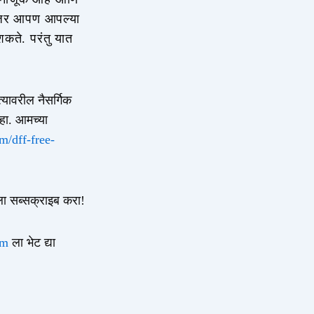
े. जर आपण आपल्या
कते. परंतु यात
यावरील नैसर्गिक
हा. आमच्या
m/dff-free-
ा सब्सक्राइब करा!
com
ला भेट द्या