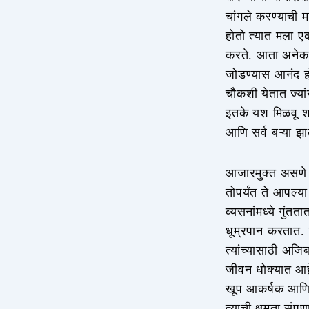
चांगले करण्याची 
होतो त्यात मला ए
करते. आता अनेक 
जोडण्यास आनंद हो
चौकशी येतात ज्यां
इतके यश मिळवू श
आणि सर्व बऱ्या झा
आजारमुक्त असणे ह
तोपर्यंत ते आपल्
व्यसनांमध्ये गुंत
धूम्रपान करतात.
त्यांच्यासाठी अजि
जीवन धोक्यात आहे
खूप आकर्षक आणि म
त्याची क्षमता सं