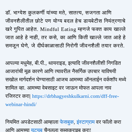
डॉ. भाग्येश कुलकर्णी यांच्या मते, सातत्य, सजगता आणि
जीवनशैलीतील छोटे पण योग्य बदल हेच डायबेटीस नियंत्रणाचे
खरे गुपित आहेत. Mindful Eating म्हणजे फक्त काय खाल्ले
जात आहे हे नाही, तर कसे, का आणि किती खाल्ले जात आहे हे
समजून घेणे, जे दीर्घकाळासाठी निरोगी जीवनशैली तयार करते.
आपल्या मधुमेह, बी.पी., थायराइड, इत्यादि जीवनशैलीशी निगडित
आजारांची मूळ कारणे आणि त्यावरील नैसर्गिक उपचार याविषयी
सखोल मार्गदर्शन घेण्यासाठी आजच आमच्या ऑनलाईन वर्कशॉप मध्ये
शामिल व्हा. आमच्या वेबसाइट वर जाऊन मोफत आपला नाव
रजिस्टर करा|
https://drbhagyeshkulkarni.com/dff-free-
webinar-hindi/
नियमित अपडेटसाठी आम्हाला
फेसबुक
,
इंस्टाग्राम
वर फॉलो करा
आणि आमच्या
यूट्यूब
चैनलला सब्सक्राइब करा!