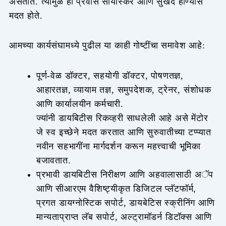
असतात. त्यामुळे हा प्रवास सोयीस्कर आणि सुखद होण्यास
मदत होते.
आमच्या कार्यसंघामध्ये पुढील या काही गोष्टींचा समावेश आहे:
पूर्ण-वेळ डॉक्टर, सहयोगी डॉक्टर, पोषणतज्ञ,
आहारतज्ञ, व्यायाम तज्ञ, समुपदेशक, ट्रेनर, संशोधक
आणि कार्यालयीन कर्मचारी.
ज्यांनी डायबिटीस रिकव्हरी साधलेली आहे असे मेंटोर
जे स्व इच्छेने मदत करतात आणि सुरुवातीच्या टप्प्यात
नवीन सहभागींना मार्गदर्शन करून महत्त्वाची भूमिका
बजावतात.
प्रभावी डायबिटीस निरीक्षण आणि अहवालासाठी अॅप
आणि सीआरएम वैशिष्ट्यीकृत डिजिटल प्लॅटफॉर्म,
प्रगत डायग्नोस्टिक सपोर्ट, डायबेटिस स्क्रीनिंग आणि
मान्यताप्राप्त लॅब सपोर्ट, अल्ट्रामॉडर्न डिटॉक्स आणि