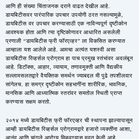
आणि ही संख्या चिंताजनक दराने वाढत देखील आहे.
डायबिटीसवर पारंपारिक उपचार उपयोगी ठरत नसल्यामुळे,
डायबिटीस वर उपचार करण्यासाठी एक नाविन्यपूर्ण दृष्टीकोन
आवश्यक होता आणि त्या दृष्टिकोणावर आधारित असलेली
प्रणाली “डायबिटीस फ्री फॉरएव्हर” ला विकसित करण्यात
आम्हाला यश आलेले आहे. आमचा अत्यंत यशस्वी असा
डायबिटीस रिव्हर्सल प्रोग्राम हा पाच प्रमुख स्तंभांवर अवलंबून
आहे. डिटॉक्स, आहार, व्यायाम, तणावमुक्ती आणि वैद्यकीय
सल्लामसलतद्वारे वैयक्तिक समर्थन ज्याबद्दल मी पुढे तपशीलवार
सांगेलच. हा समग्र दृष्टीकोन सहभागींना शारीरिक, भावनिक,
मानसिक आणि आध्यात्मिक स्तरांवर समतोल स्थिती प्राप्त
करण्यास सक्षम करतो.
२०१४ मध्ये डायबिटीस फ्री फॉरएव्हर ची स्थापना झाल्यापासून
आम्ही डायबिटीस रिव्हर्सल प्रोग्रामद्वारे हजारो व्यक्तींना आशा,
आनंद आणि चांगले आरोग्य मिळवण्यास मदत केली आहे.