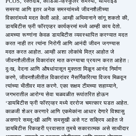
PCOS, रक्तदाब, कार्डिओ-व्हस्कुलर समस्या, थायरॉईड
समस्या आणि इतर अनेक समस्यांमध्ये जीवनशैलीच्या
विकारांमध्ये मदत केली आहे. आम्ही अभिमानाने सांगू शकतो की,
डायबिटीस फ्री फॉरएव्हर कार्यक्रमां मध्ये आम्ही काय देतो.
आमच्या रूग्णांना केवळ डायबिटीस व्यवस्थापित करण्यात मदत
करत नाही तर त्यांना निरोगी आणि आनंदी जीवन जगण्यास
मदत करत आहोत. आम्ही अशा लोकांचे मित्र आहोत जे
जीवनशैलीतील विकारांवर मात करण्याचा प्रयत्न करत आहेत :
दुःख, वेदना आणि औषधांपासून मुक्तता मिळून आनंद निर्माण
करणे, जीवनशैलीतील विकारांवर नैसर्गिकरित्या विजय मिळवून
त्यांच्या भीतीवर मात करणे. एका सक्षम टीमच्या सहाय्याने,
जगभरातील आरोग्य सेवा चळवळीत रूपांतरित होऊन
‘डायबिटीस फ्री फॉरएव्हर मध्ये दररोज चमत्कार घडत आहेत.
काळजी शेअर करणारे आणि एकमेकांना आधार देणारे विश्वासु
असणारे समदू:खी आणि समसुखी असे गट सक्रिय आहेत जे
डायबिटीस रिकव्हरी प्रवासात तुमचे सकारात्मक असे साथीदार