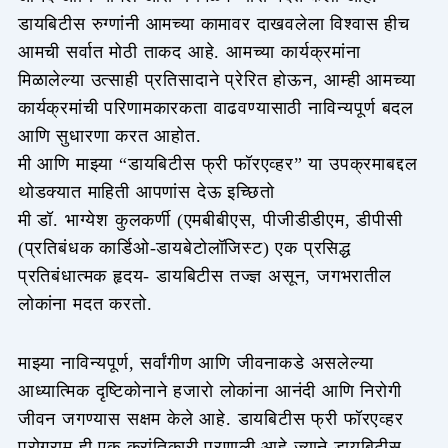
डायबिटीस रुग्णांनी आमच्या कामावर दाखवलेला विश्वास हीच
आमची सर्वात मोठी ताकद आहे. आमच्या कार्यक्रमांना
मिळालेल्या उत्साही प्रतिसादाने प्रेरित होऊन, आम्ही आमच्या
कार्यक्रमांची परिणामकारकता वाढवण्यासाठी नाविन्यपूर्ण बदल
आणि सुधारणा करत आहोत.
मी आणि माझ्या “डायबिटीस फ्री फॉरएव्हर” या उपक्रमाबद्दल
थोडक्यात माहिती आपणांस देऊ इच्छितो
मी डॉ. भाग्येश कुलकर्णी (एमबीबीएस, पीजीडीडीएम, डीपीसी
(प्रतिबंधक कार्डिओ-डायबेटोलॉजिस्ट) एक प्रसिद्ध
प्रतिबंधात्मक हृदय- डायबिटीस तज्ज्ञ असून, जगभरातील
लोकांना मदत करतो.
माझ्या नाविन्यपूर्ण, सर्वांगीण आणि जीवनाकडे असलेल्या
आध्यात्मिक दृष्टिकोनाने हजारो लोकांना आनंदी आणि निरोगी
जीवन जगण्यास सक्षम केले आहे. डायबिटीस फ्री फॉरएव्हर
प्रोग्राम ही एक क्रांतिकारी प्रणाली आहे ज्याने डायबिटीस,